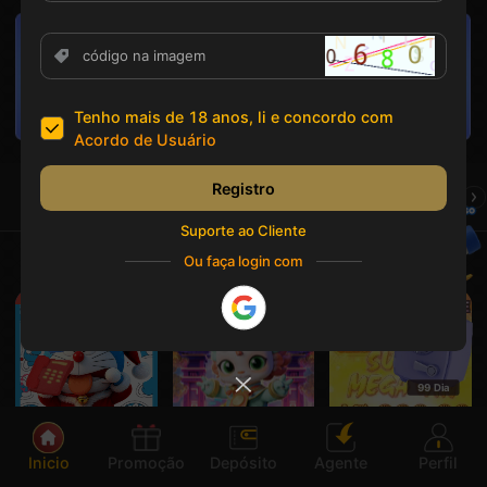
Torneio Mensal de Slots PG
Premiação
User24921273
R$
50000
User34629893
TERMINAR EM
Tenho mais de 18 anos, li e concordo com
2
6
:
0
0
:
1
2
:
5
7
User36458673
Acordo de Usuário
Registro
Popular
Slot
Pescaria
Ao vivo
Suporte ao Cliente
Popular
Ou faça login com
99
Dia
Inicio
Promoção
Depósito
Agente
Perfil